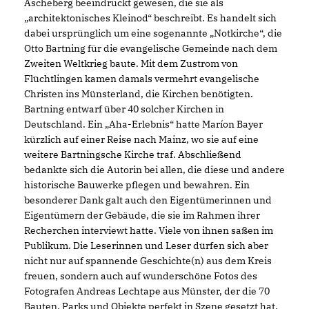
Ascheberg beeindruckt gewesen, die sie als
architektonisches Kleinod“ beschreibt. Es handelt sich
dabei ursprünglich um eine sogenannte „Notkirche“, die
Otto Bartning für die evangelische Gemeinde nach dem
Zweiten Weltkrieg baute. Mit dem Zustrom von
Flüchtlingen kamen damals vermehrt evangelische
Christen ins Münsterland, die Kirchen benötigten.
Bartning entwarf über 40 solcher Kirchen in
Deutschland. Ein „Aha-Erlebnis“ hatte Maríon Bayer
kürzlich auf einer Reise nach Mainz, wo sie auf eine
weitere Bartningsche Kirche traf. Abschließend
bedankte sich die Autorin bei allen, die diese und andere
historische Bauwerke pflegen und bewahren. Ein
besonderer Dank galt auch den Eigentümerinnen und
Eigentümern der Gebäude, die sie im Rahmen ihrer
Recherchen interviewt hatte. Viele von ihnen saßen im
Publikum. Die Leserinnen und Leser dürfen sich aber
nicht nur auf spannende Geschichte(n) aus dem Kreis
freuen, sondern auch auf wunderschöne Fotos des
Fotografen Andreas Lechtape aus Münster, der die 70
Bauten, Parks und Objekte perfekt in Szene gesetzt hat.