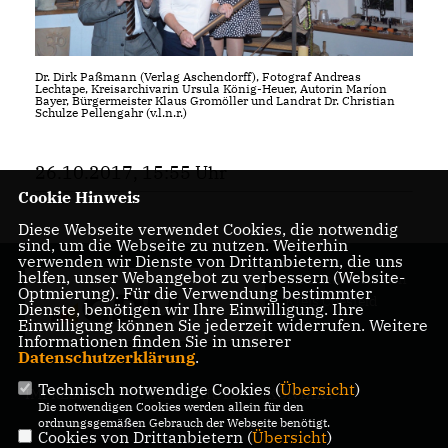
Dr. Dirk Paßmann (Verlag Aschendorff), Fotograf Andreas
Lechtape, Kreisarchivarin Ursula König-Heuer, Autorin Maríon
Bayer, Bürgermeister Klaus Gromöller und Landrat Dr. Christian
Schulze Pellengahr (v.l.n.r.)
26.10.2017, 15:55 Uhr
Cookie Hinweis
Diese Webseite verwendet Cookies, die notwendig
sind, um die Webseite zu nutzen. Weiterhin
verwenden wir Dienste von Drittanbietern, die uns
helfen, unser Webangebot zu verbessern (Website-
Ihr Landrat für den
Optmierung). Für die Verwendung bestimmter
Kreis Coesfeld
Dienste, benötigen wir Ihre Einwilligung. Ihre
Einwilligung können Sie jederzeit widerrufen. Weitere
Informationen finden Sie in unserer
Datenschutzerklärung
.
Technisch notwendige Cookies (
Übersicht
)
IMPRESSUM
DATENSCHUTZ
KONTAKT
Die notwendigen Cookies werden allein für den
ordnungsgemäßen Gebrauch der Webseite benötigt.
Cookies von Drittanbietern (
Übersicht
)