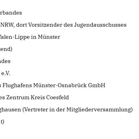
erbandes
s NRW, dort Vorsitzender des Jugendausschusses
falen-Lippe in Münster
tend)
ndes
e.V.
es Flughafens Münster-Osnabrück GmbH
hes Zentrum Kreis Coesfeld
ghausen (Vertreter in der Mitgliederversammlung)
t)