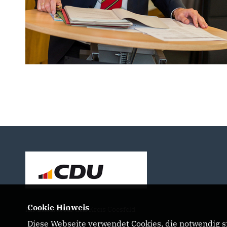
Cookie Hinweis
Ihr Landrat für den Kreis Coesfeld
Diese Webseite verwendet Cookies, die notwendig si