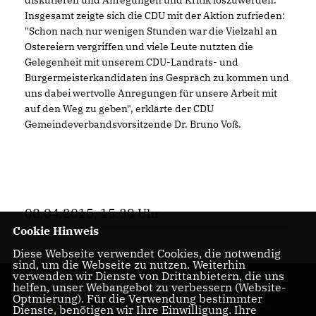
Insgesamt zeigte sich die CDU mit der Aktion zufrieden:
"Schon nach nur wenigen Stunden war die Vielzahl an
Ostereiern vergriffen und viele Leute nutzten die
Gelegenheit mit unserem CDU-Landrats- und
Bürgermeisterkandidaten ins Gespräch zu kommen und
uns dabei wertvolle Anregungen für unsere Arbeit mit
auf den Weg zu geben", erklärte der CDU
Gemeindeverbandsvorsitzende Dr. Bruno Voß.
08.04.2015, 15:38 Uhr
Cookie Hinweis
Diese Webseite verwendet Cookies, die notwendig
sind, um die Webseite zu nutzen. Weiterhin
verwenden wir Dienste von Drittanbietern, die uns
helfen, unser Webangebot zu verbessern (Website-
Ihr Landrat für den
Optmierung). Für die Verwendung bestimmter
Kreis Coesfeld
Dienste, benötigen wir Ihre Einwilligung. Ihre