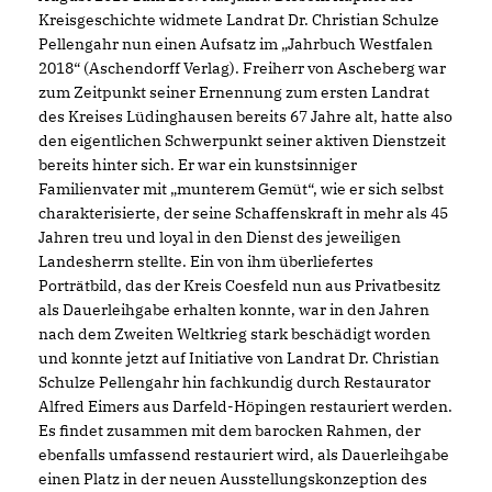
Kreisgeschichte widmete Landrat Dr. Christian Schulze
Pellengahr nun einen Aufsatz im „Jahrbuch Westfalen
2018“ (Aschendorff Verlag). Freiherr von Ascheberg war
zum Zeitpunkt seiner Ernennung zum ersten Landrat
des Kreises Lüdinghausen bereits 67 Jahre alt, hatte also
den eigentlichen Schwerpunkt seiner aktiven Dienstzeit
bereits hinter sich. Er war ein kunstsinniger
Familienvater mit „munterem Gemüt“, wie er sich selbst
charakterisierte, der seine Schaffenskraft in mehr als 45
Jahren treu und loyal in den Dienst des jeweiligen
Landesherrn stellte. Ein von ihm überliefertes
Porträtbild, das der Kreis Coesfeld nun aus Privatbesitz
als Dauerleihgabe erhalten konnte, war in den Jahren
nach dem Zweiten Weltkrieg stark beschädigt worden
und konnte jetzt auf Initiative von Landrat Dr. Christian
Schulze Pellengahr hin fachkundig durch Restaurator
Alfred Eimers aus Darfeld-Höpingen restauriert werden.
Es findet zusammen mit dem barocken Rahmen, der
ebenfalls umfassend restauriert wird, als Dauerleihgabe
einen Platz in der neuen Ausstellungskonzeption des