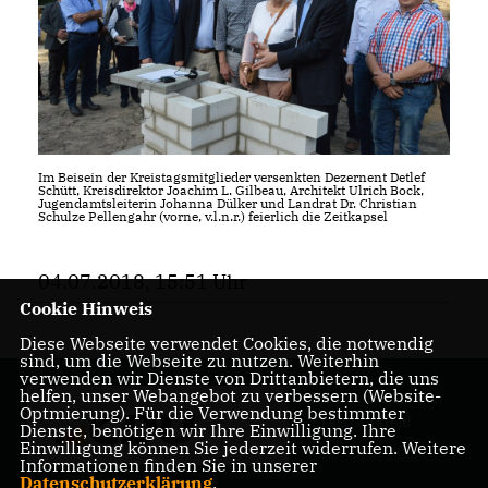
Im Beisein der Kreistagsmitglieder versenkten Dezernent Detlef
Schütt, Kreisdirektor Joachim L. Gilbeau, Architekt Ulrich Bock,
Jugendamtsleiterin Johanna Dülker und Landrat Dr. Christian
Schulze Pellengahr (vorne, v.l.n.r.) feierlich die Zeitkapsel
04.07.2018, 15:51 Uhr
Cookie Hinweis
Diese Webseite verwendet Cookies, die notwendig
sind, um die Webseite zu nutzen. Weiterhin
verwenden wir Dienste von Drittanbietern, die uns
helfen, unser Webangebot zu verbessern (Website-
Ihr Landrat für den
Optmierung). Für die Verwendung bestimmter
Kreis Coesfeld
Dienste, benötigen wir Ihre Einwilligung. Ihre
Einwilligung können Sie jederzeit widerrufen. Weitere
Informationen finden Sie in unserer
Datenschutzerklärung
.