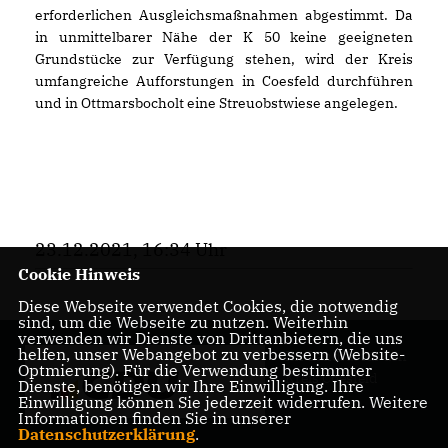
erforderlichen Ausgleichsmaßnahmen abgestimmt. Da
in unmittelbarer Nähe der K 50 keine geeigneten
Grundstücke zur Verfügung stehen, wird der Kreis
umfangreiche Aufforstungen in Coesfeld durchführen
und in Ottmarsbocholt eine Streuobstwiese angelegen.
23.12.2021, 16:34 Uhr
Cookie Hinweis
Diese Webseite verwendet Cookies, die notwendig
sind, um die Webseite zu nutzen. Weiterhin
verwenden wir Dienste von Drittanbietern, die uns
helfen, unser Webangebot zu verbessern (Website-
Ihr Landrat für den
Optmierung). Für die Verwendung bestimmter
Kreis Coesfeld
Dienste, benötigen wir Ihre Einwilligung. Ihre
Einwilligung können Sie jederzeit widerrufen. Weitere
Informationen finden Sie in unserer
Datenschutzerklärung
.