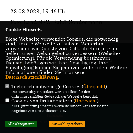
23.08.2023, 19:46 Uhr
Foto: Land NRW, Ralph Sondermann
Cookie Hinweis
Diese Webseite verwendet Cookies, die notwendig
sind, um die Webseite zu nutzen. Weiterhin
verwenden wir Dienste von Drittanbietern, die uns
helfen, unser Webangebot zu verbessern (Website-
Ihr Landrat für den
Optmierung). Für die Verwendung bestimmter
Kreis Coesfeld
Dienste, benötigen wir Ihre Einwilligung. Ihre
Einwilligung können Sie jederzeit widerrufen. Weitere
Informationen finden Sie in unserer
Datenschutzerklärung
.
Technisch notwendige Cookies (
Übersicht
)
IMPRESSUM
DATENSCHUTZ
KONTAKT
Die notwendigen Cookies werden allein für den
ordnungsgemäßen Gebrauch der Webseite benötigt.
Cookies von Drittanbietern (
Übersicht
)
Zur Optimierung unserer Webseite binden wir Dienste und
@2026 Dr. Christian Schulze
Angebote von Drittanbietern ein.
Pellengahr
Alle Rechte vorbehalten.
Alle akzeptieren
Auswahl speichern