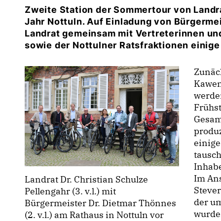
Zweite Station der Sommertour von Landra
Jahr Nottuln. Auf Einladung von Bürgerme
Landrat gemeinsam mit Vertreterinnen und
sowie der Nottulner Ratsfraktionen einige
Zunäc
Kawent
werden
Frühst
Gesam
produz
einig
tausch
Inhab
Im Ans
Landrat Dr. Christian Schulze
Stever
Pellengahr (3. v.l.) mit
der u
Bürgermeister Dr. Dietmar Thönnes
wurde
(2. v.l.) am Rathaus in Nottuln vor