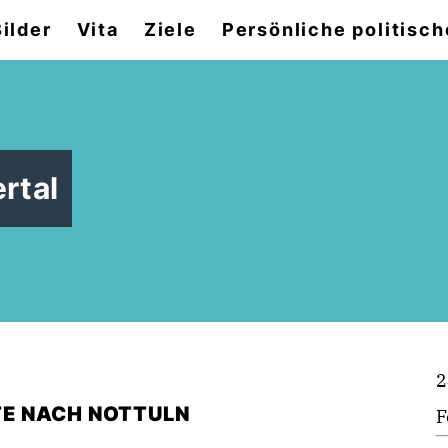
Bilder
Vita
Ziele
Persönliche politisch
rtal
2
E NACH NOTTULN
F