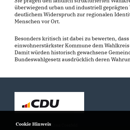
Sie prägen den ländlich strukturierten Wahlk
überwiegend urban und industriell geprägten 
deutlichem Widerspruch zur regionalen Identi
Menschen vor Ort.
Besonders kritisch ist dabei zu bewerten, dass
einwohnerstärkster Kommune dem Wahlkreis 
Damit würden historisch gewachsene Gemeind
Bundeswahlgesetz ausdrücklich deren Wahrung
Cookie Hinweis
Ihr Landrat für den Kreis Coesfeld