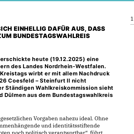
1
ICH EINHELLIG DAFÜR AUS, DASS
 ZUM BUNDESTAGSWAHLREIS
verschickte heute (19.12.2025) eine
nern des Landes Nordrhein-Westfalen.
reistags wirbt er mit allem Nachdruck
6 Coesfeld – Steinfurt II nicht
der Ständigen Wahlkreiskommission sieht
und Dülmen aus dem Bundestagswahlkreis
e gesetzlichen Vorgaben nahezu ideal. Ohne
ammenhängende und identitätsstiftende
oten noch politisch verantwortbar“, führt