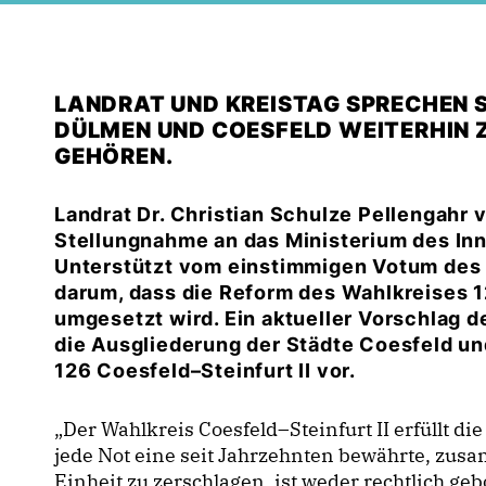
LANDRAT UND KREISTAG SPRECHEN S
DÜLMEN UND COESFELD WEITERHIN
GEHÖREN.
Landrat Dr. Christian Schulze Pellengahr 
Stellungnahme an das Ministerium des In
Unterstützt vom einstimmigen Votum des K
darum, dass die Reform des Wahlkreises 12
umgesetzt wird. Ein aktueller Vorschlag 
die Ausgliederung der Städte Coesfeld 
126 Coesfeld–Steinfurt II vor.
Der Wahlkreis Coesfeld–Steinfurt II erfüllt di
jede Not eine seit Jahrzehnten bewährte, zus
Einheit zu zerschlagen, ist weder rechtlich geb