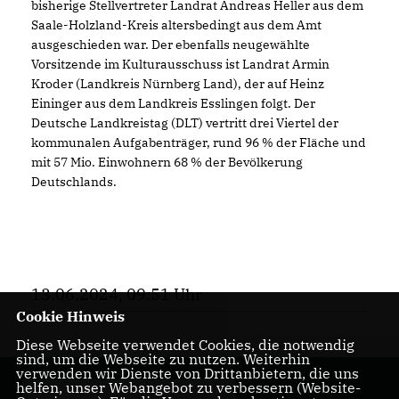
bisherige Stellvertreter Landrat Andreas Heller aus dem
Saale-Holzland-Kreis altersbedingt aus dem Amt
ausgeschieden war. Der ebenfalls neugewählte
Vorsitzende im Kulturausschuss ist Landrat Armin
Kroder (Landkreis Nürnberg Land), der auf Heinz
Eininger aus dem Landkreis Esslingen folgt. Der
Deutsche Landkreistag (DLT) vertritt drei Viertel der
kommunalen Aufgabenträger, rund 96 % der Fläche und
mit 57 Mio. Einwohnern 68 % der Bevölkerung
Deutschlands.
13.06.2024, 09:51 Uhr
Cookie Hinweis
Diese Webseite verwendet Cookies, die notwendig
sind, um die Webseite zu nutzen. Weiterhin
verwenden wir Dienste von Drittanbietern, die uns
helfen, unser Webangebot zu verbessern (Website-
Ihr Landrat für den